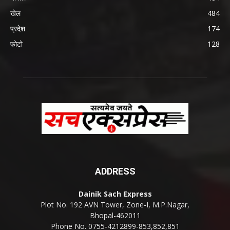
खेल
484
प्रदेश
174
फोटो
128
ADDRESS
Dainik Sach Express
Plot No. 192 AVN Tower, Zone-I, M.P.Nagar,
Bhopal-462011
Phone No. 0755-4212899-853,852,851