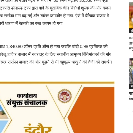
िर्माताओं का उठाव बढ़ने से चांदी भी 50 रुपये चढ़कर 39,550 रुपये प्रति
्ट्रपति डोनाल्ड ट्रंप द्वारा वादे के मुताबिक चीन विरोधी शुल्क की ओर कदम
बीच सर्राफा मांग बढ़ गई और डॉलर कमजोर हो गया. ऐसे में वैश्विक बाजार में
री धारणा में बेहतरी का रुख कायम हो गया.
दु
कन
ता
 के साथ 1,340.80 डॉलर प्रति औंस हो गया जबकि चांदी 0.98 प्रतिशत की
सम
ू हाजिर बाजार में नवरात्र के लिए स्थानीय आभूषण विनिर्माताओं की मांग
ुख सर्राफा बाजार की ओर मुड़ने से भी बहुमूल्य धातुओं की तेजी को समर्थन
प्
महा
बेच