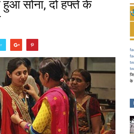
ा हुआ सोना, दो हफ्ते के
ा
er
fa
fa
tw
tw
जि
के