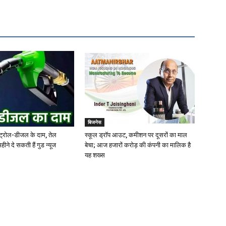
बिजनेस
पेट्रोल-डीजल के दाम, तेल
स्‍कूल ड्रॉप आउट, कमीशन पर दूसरों का माल
हीने दे सकती हैं गुड न्यूज
बेचा; आज हजारों करोड़ की कंपनी का माल‍िक है
यह शख्‍स