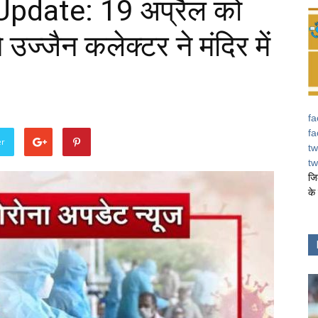
pdate: 19 अप्रैल को
 उज्जैन कलेक्टर ने मंदिर में
fa
fa
er
tw
tw
जि
के