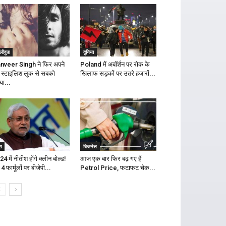
लीवुड
दुनिया
nveer Singh ने फिर अपने
Poland में अबॉर्शन पर रोक के
 स्टाइलिश लुक से सबको
खिलाफ सड़कों पर उतरे हजारों...
या...
श
बिजनेस
4 में नीतीश होंगे क्लीन बोल्ड!
आज एक बार फिर बढ़ गए हैं
4 फार्मूलों पर बीजेपी...
Petrol Price, फटाफट चेक...