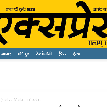
व्यापार
बॉलीवुड
टेक्नोलॉजी
ईपेपर
हेल्थ
Sach
Express
को 79 मौतें; कोरोना भगाने उज्जैन...