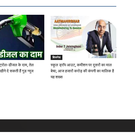
बिजनेस
पेट्रोल-डीजल के दाम, तेल
स्‍कूल ड्रॉप आउट, कमीशन पर दूसरों का माल
हीने दे सकती हैं गुड न्यूज
बेचा; आज हजारों करोड़ की कंपनी का माल‍िक है
यह शख्‍स