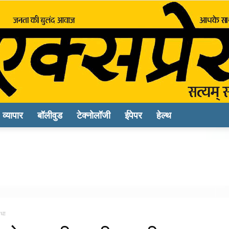
व्यापार
बॉलीवुड
टेक्नोलॉजी
ईपेपर
हेल्थ
Sach
Express
िधा