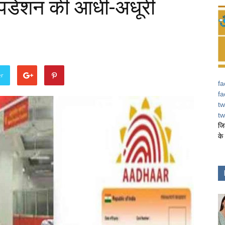
डेशन की आधी-अधूरी
er
fa
fa
tw
tw
जि
के