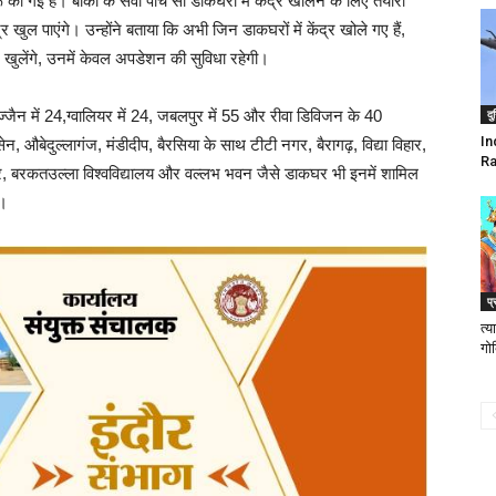
 गई है। बाकी के सवा पांच सौ डाकघरों में केंद्र खोलने के लिए तैयारी
द्र खुल पाएंगे। उन्होंने बताया कि अभी जिन डाकघरों में केंद्र खोले गए हैं,
 खुलेंगे, उनमें केवल अपडेशन की सुविधा रहेगी।
 उज्जैन में 24,ग्वालियर में 24, जबलपुर में 55 और रीवा डिविजन के 40
दु
In
ेन, औबेदुल्लागंज, मंडीदीप, बैरसिया के साथ टीटी नगर, बैरागढ़, विद्या विहार,
Ra
, बरकतउल्ला विश्वविद्यालय और वल्लभ भवन जैसे डाकघर भी इनमें शामिल
ं।
प्
त्
गोब