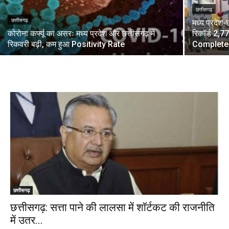
छत्तीसगढ़
छत्तीसगढ़
मध्य प्रदेश-
कोरोना कर्फ्यू का असरः मध्य प्रदेश और छत्तीसगढ़ में
रिकॉर्ड 2,7
रिकवरी बढ़ी, कम हुआ Positivity Rate
Complete
छत्तीसगढ़
छत्तीसगढ़: सत्ता पाने की लालसा में शॉर्टकट की राजनीति
में उतर...