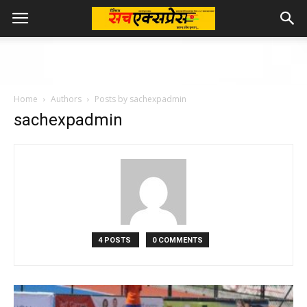
Home
Authors
Posts by sachexpadmin
sachexpadmin
4 POSTS
0 COMMENTS