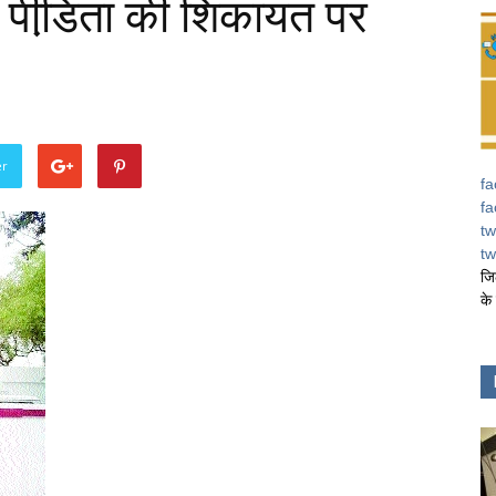
े पीडि़ता की शिकायत पर
er
fa
fa
tw
tw
जि
के