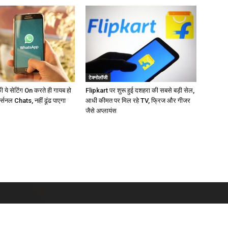
टेक्नोलॉजी
े सेटिंग On करते ही गायब हो
Flipkart पर शुरू हुई दशहरा की सबसे बड़ी सेल,
सनल Chats, नहीं ढूंढ पाएगा
आधी कीमत पर मिल रहे TV, फ्रिज और गीजर
जैसे अप्लायंस