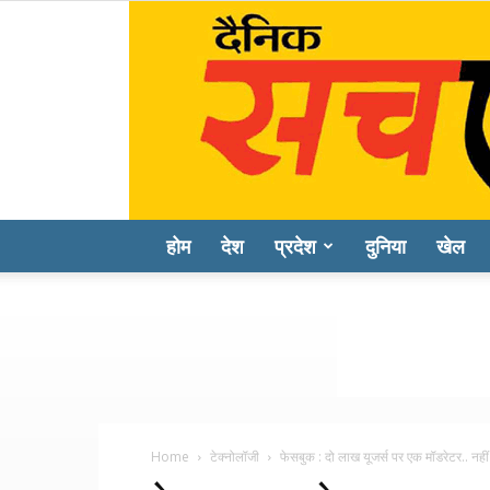
होम
देश
प्रदेश
दुनिया
खेल
Home
टेक्नोलॉजी
फेसबुक : दो लाख यूजर्स पर एक मॉडरेटर.. नहीं