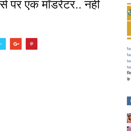
्स पर एक मॉडरेटर.. नहीं
er
fa
fa
tw
tw
जि
के