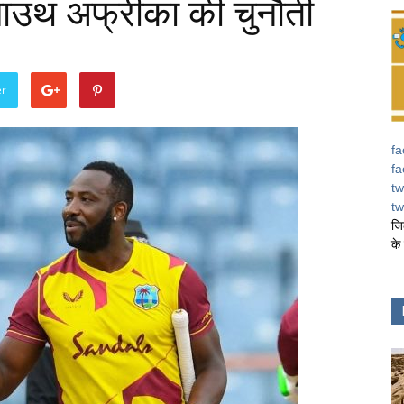
 साउथ अफ्रीका की चुनौती
er
fa
fa
tw
tw
जि
के