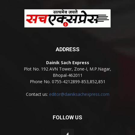
ADDRESS
Dainik Sach Express
Plot No. 192 AVN Tower, Zone-I, M.P.Nagar,
Bhopal-462011
Phone No. 0755-4212899-853,852,851
Contact us:
editor@dainiksachexpress.com
FOLLOW US