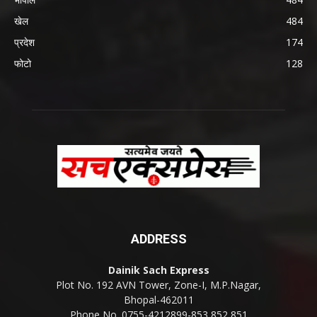
खेल
484
प्रदेश
174
फोटो
128
ADDRESS
Dainik Sach Express
Plot No. 192 AVN Tower, Zone-I, M.P.Nagar,
Bhopal-462011
Phone No. 0755-4212899-853,852,851