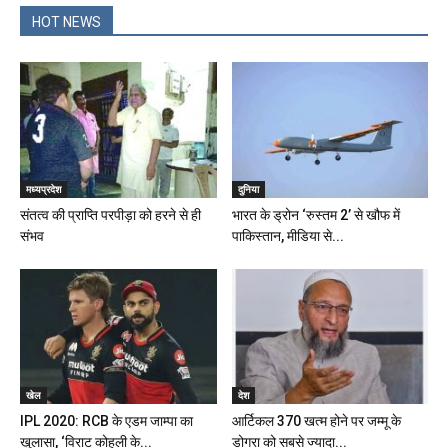
HOT NEWS
मध्यप्रदेश
दुनिया
संतत्व की प्राप्ति परपीड़ा को हरने से ही
भारत के ड्रोन ‘रुस्तम 2’ से खौफ में
संभव
पाकिस्तान, मीडिया से...
खेल
देश
IPL 2020: RCB के एडम जाम्पा का
आर्टिकल 370 खत्म होने पर जम्मू के
खुलासा, ‘विराट कोहली के...
डोगरा को सबसे ज्यादा...