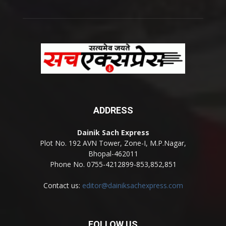
ADDRESS
Dainik Sach Express
Plot No. 192 AVN Tower, Zone-I, M.P.Nagar,
Bhopal-462011
Phone No. 0755-4212899-853,852,851
Contact us:
editor@dainiksachexpress.com
FOLLOW US