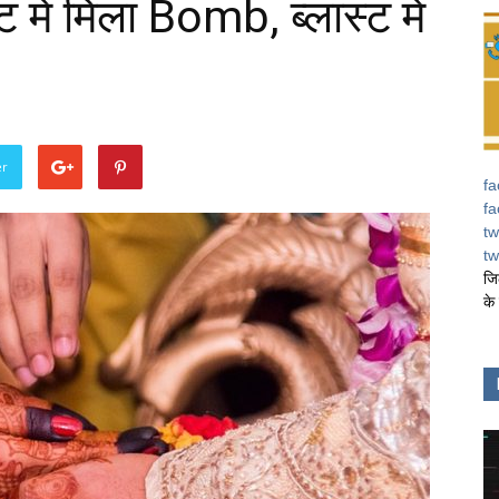
ट में मिला Bomb, ब्लास्ट में
er
fa
fa
tw
tw
जि
के