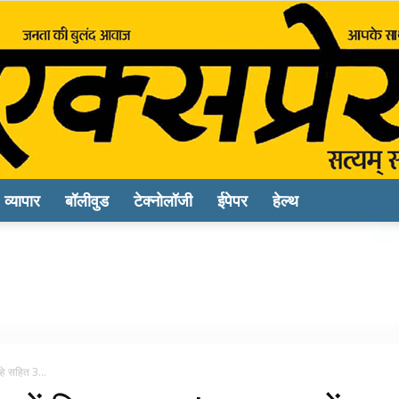
व्यापार
बॉलीवुड
टेक्नोलॉजी
ईपेपर
हेल्थ
Sach
Express
्हे सहित 3...