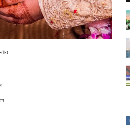
स्वीर)
ब
वार