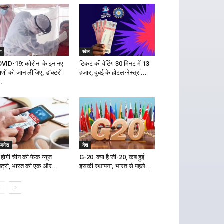
श
खेल
VID-19: कोरोना के इन नए
टिकट की वेटिंग 30 मिनट में 13
षणों को जान लीजिए, डॉक्टरों
हजार, दुबई के होटल-रेस्त्रां...
..
िजनेस
देश
द होगी चीन की फेक न्यूज
G-20: क्या है जी-20, कब हुई
क्ट्री, भारत की एक और...
इसकी स्थापना; भारत से पहले...