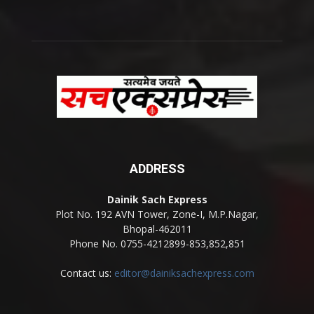
ADDRESS
Dainik Sach Express
Plot No. 192 AVN Tower, Zone-I, M.P.Nagar,
Bhopal-462011
Phone No. 0755-4212899-853,852,851
Contact us:
editor@dainiksachexpress.com