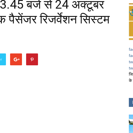
3.45 बजे से 24 अक्टूबर
पैसेंजर रिजर्वेशन सिस्‍टम
fa
fa
er
tw
tw
जि
के