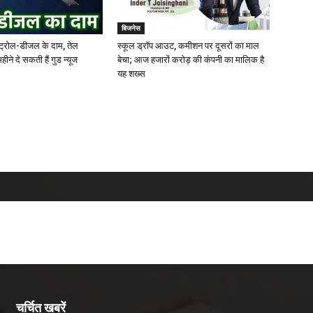
बिजनेस
पेट्रोल-डीजल के दाम, तेल
स्‍कूल ड्रॉप आउट, कमीशन पर दूसरों का माल
हीने दे सकती हैं गुड न्यूज
बेचा; आज हजारों करोड़ की कंपनी का माल‍िक है
यह शख्‍स
चर्चित खबरें