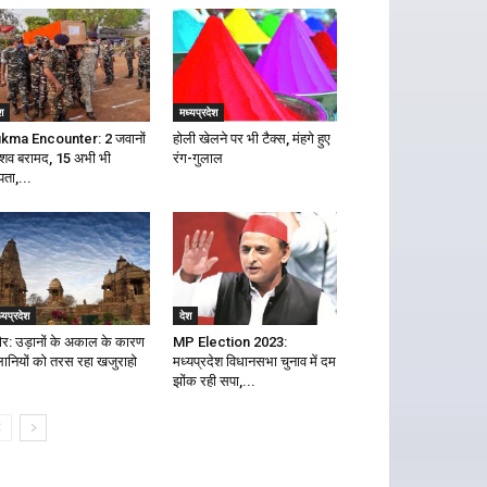
श
मध्यप्रदेश
kma Encounter: 2 जवानों
होली खेलने पर भी टैक्स, मंहगे हुए
 शव बरामद, 15 अभी भी
रंग-गुलाल
पता,...
्यप्रदेश
देश
दौर: उड़ानों के अकाल के कारण
MP Election 2023:
लानियों को तरस रहा खजुराहो
मध्यप्रदेश विधानसभा चुनाव में दम
झोंक रही सपा,...