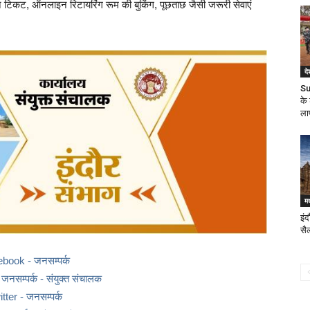
लाइन टिकट, ऑनलाइन रिटायरिंग रूम की बुकिंग, पूछताछ जैसी जरूरी सेवाएं
दे
Su
के
ला
मध
इं
सै
ebook - जनसम्पर्क
नसम्पर्क - संयुक्त संचालक
itter - जनसम्पर्क