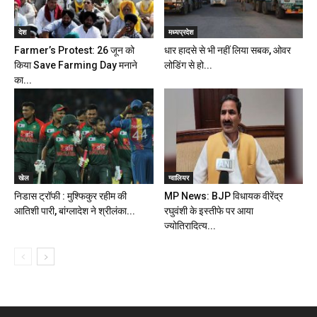
देश
मध्यप्रदेश
Farmer’s Protest: 26 जून को
धार हादसे से भी नहीं लिया सबक, ओवर
किया Save Farming Day मनाने
लोडिंग से हो...
का...
खेल
ग्वालियर
निडास ट्रॉफी : मुश्फिकुर रहीम की
MP News: BJP विधायक वीरेंद्र
आतिशी पारी, बांग्लादेश ने श्रीलंका...
रघुवंशी के इस्तीफे पर आया
ज्योतिरादित्य...