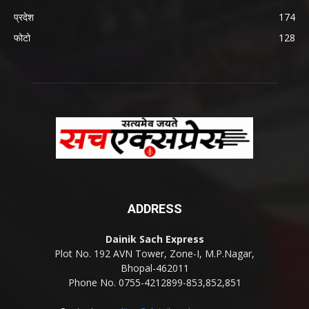
प्रदेश
174
फोटो
128
ADDRESS
Dainik Sach Express
Plot No. 192 AVN Tower, Zone-I, M.P.Nagar,
Bhopal-462011
Phone No. 0755-4212899-853,852,851