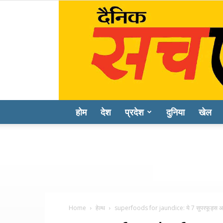
होम
देश
प्रदेश
दुनिया
खेल
Home
हेल्थ
superfoods for jaundice: ये 7 सुपरफूड्स आपक