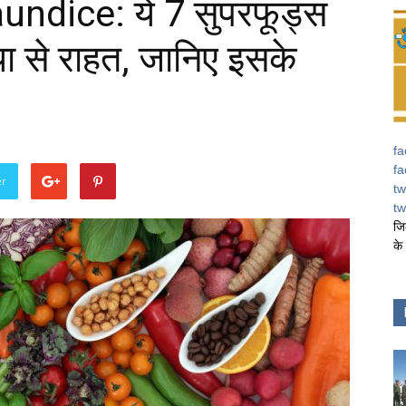
ndice: ये 7 सुपरफूड्स
ा से राहत, जानिए इसके
fa
fa
er
tw
tw
जि
के