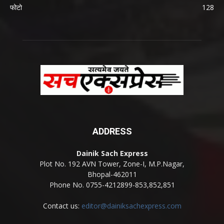
फोटो
128
ADDRESS
Dainik Sach Express
Plot No. 192 AVN Tower, Zone-I, M.P.Nagar,
Bhopal-462011
Phone No. 0755-4212899-853,852,851
Contact us:
editor@dainiksachexpress.com