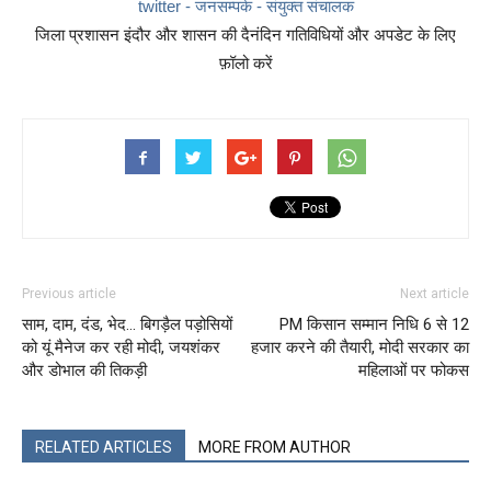
twitter - जनसम्पर्क - संयुक्त संचालक
जिला प्रशासन इंदौर और शासन की दैनंदिन गतिविधियों और अपडेट के लिए
फ़ॉलो करें
Previous article
Next article
साम, दाम, दंड, भेद… बिगड़ैल पड़ोसियों
PM क‍िसान सम्‍मान न‍िध‍ि 6 से 12
को यूं मैनेज कर रही मोदी, जयशंकर
हजार करने की तैयारी, मोदी सरकार का
और डोभाल की तिकड़ी
मह‍िलाओं पर फोकस
RELATED ARTICLES
MORE FROM AUTHOR