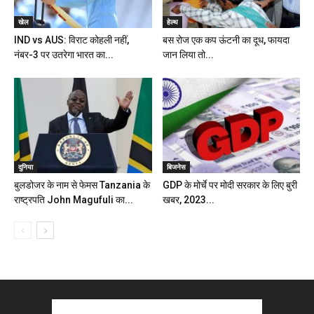
खेल
हेल्थ
IND vs AUS: विराट कोहली नहीं,
बस रोज एक कप ऊंटनी का दूध, फायदा
नंबर-3 पर उतरेगा भारत का...
जान लिया तो...
दुनिया
बिजनेस
बुलडोजर के नाम से फेमस Tanzania के
GDP के मोर्चे पर मोदी सरकार के ल‍िए बुरी
राष्ट्रपति John Magufuli का...
खबर, 2023...