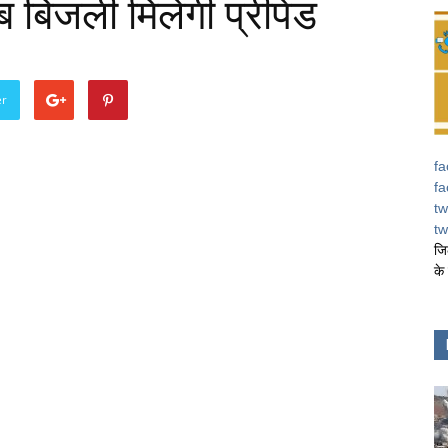
 बिजली मिलेगी प्रीपेड
er
fa
fa
tw
tw
जि
के