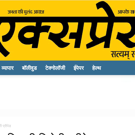
व्यापार
बॉलीवुड
टेक्नोलॉजी
ईपेपर
हेल्थ
Sach
Express
 प्रीपेड