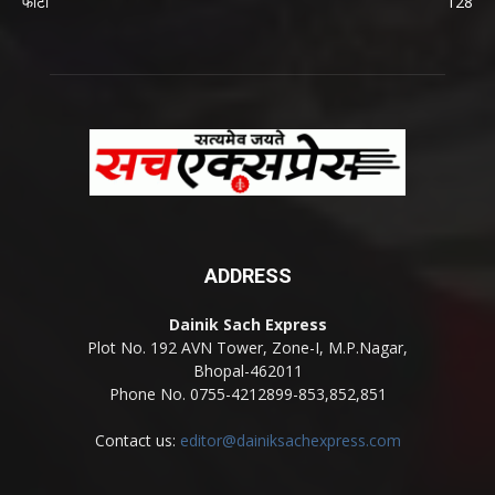
फोटो
128
ADDRESS
Dainik Sach Express
Plot No. 192 AVN Tower, Zone-I, M.P.Nagar,
Bhopal-462011
Phone No. 0755-4212899-853,852,851
Contact us:
editor@dainiksachexpress.com