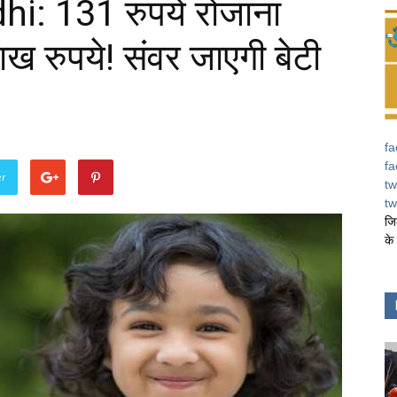
: 131 रुपये रोजाना
ाख रुपये! संवर जाएगी बेटी
fa
fa
er
tw
tw
जि
के