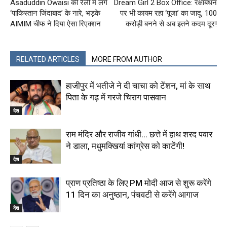
Asaduddin Owaisi की रैली में लगे
Dream Girl 2 Box Office: रक्षाबंधन
‘पाकिस्तान जिंदाबाद’ के नारे, भड़के
पर भी कायम रहा ‘पूजा’ का जादू, 100
AIMIM चीफ ने दिया ऐसा रिएक्शन
करोड़ी बनने से अब इतने कदम दूर!
RELATED ARTICLES
MORE FROM AUTHOR
हाजीपुर में भतीजे ने दी चाचा को टेंशन, मां के साथ
पिता के गढ़ में गरजे चिराग पासवान
देश
राम मंदिर और राजीव गांधी… छत्ते में हाथ शरद पवार
ने डाला, मधुमक्खियां कांग्रेस को काटेंगी!
देश
प्राण प्रतिष्ठा के लिए PM मोदी आज से शुरू करेंगे
11 दिन का अनुष्ठान, पंचवटी से करेंगे आगाज
देश