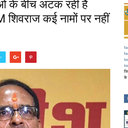
ओं के बीच अटक रही है
M शिवराज कई नामों पर नहीं
fa
fa
er
tw
tw
जि
के