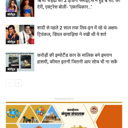
ऋचा चड्ढा की 2 इंडिगो फ्लाइट्स में हुई 4 घंटे की
देरी, एक्ट्रेस बोलीं- ‘एकाधिकार…’
बॉलीवुड
शादी से पहले 2 साल तक लिव-इन में रहे थे अक्षय-
ट्विंकल, डिंपल कपाड़िया ने रखी थी ये शर्त
बॉलीवुड
करोड़ों की इम्पोर्टेड कार के मालिक बने इमरान
हाशमी, कीमत इतनी जितनी आप सोच भी ना सकें
बॉलीवुड
- Advertisement -