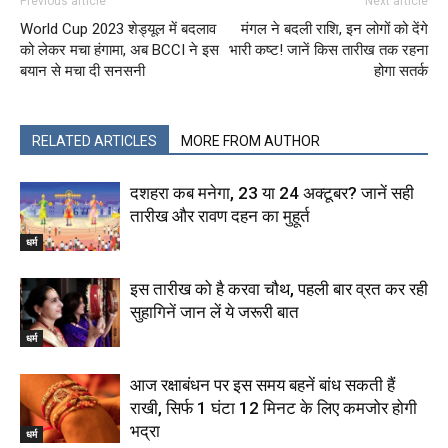
Previous article
Next article
World Cup 2023 शेड्यूल में बदलाव
मंगल ने बदली राशि, इन लोगों को देंगे
को लेकर मचा हंगामा, अब BCCI ने इस
भारी कष्‍ट! जानें किस तारीख तक रहना
बयान से मचा दी सनसनी
होगा सतर्क
RELATED ARTICLES
MORE FROM AUTHOR
दशहरा कब मनेगा, 23 या 24 अक्‍टूबर? जानें सही
तारीख और रावण दहन का मुहूर्त
धर्म
इस तारीख को है करवा चौथ, पहली बार व्रत कर रही
सुहागिनें जान लें ये जरूरी बात
धर्म
आज रक्षाबंधन पर इस समय बहनें बांध सकती हैं
राखी, सिर्फ 1 घंटा 12 मिनट के लिए कमजोर होगी
भद्रा
धर्म