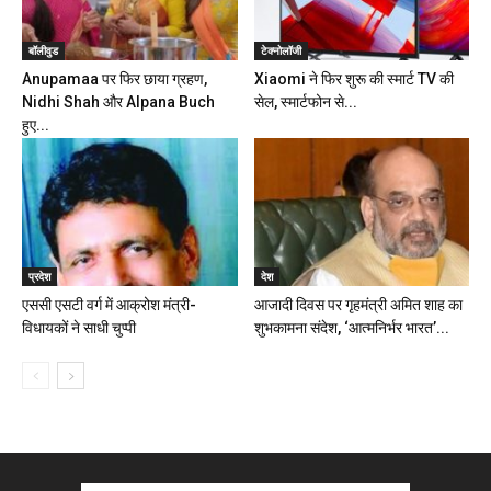
बॉलीवुड
टेक्नोलॉजी
Anupamaa पर फिर छाया ग्रहण,
Xiaomi ने फिर शुरू की स्मार्ट TV की
Nidhi Shah और Alpana Buch
सेल, स्मार्टफोन से...
हुए...
प्रदेश
देश
एससी एसटी वर्ग में आक्रोश मंत्री-
आजादी दिवस पर गृहमंत्री अमित शाह का
विधायकों ने साधी चुप्पी
शुभकामना संदेश, ‘आत्मनिर्भर भारत’...