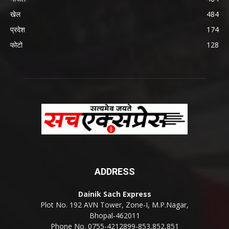
खेल
484
प्रदेश
174
फोटो
128
ADDRESS
Dainik Sach Express
Plot No. 192 AVN Tower, Zone-I, M.P.Nagar,
Bhopal-462011
Phone No. 0755-4212899-853,852,851