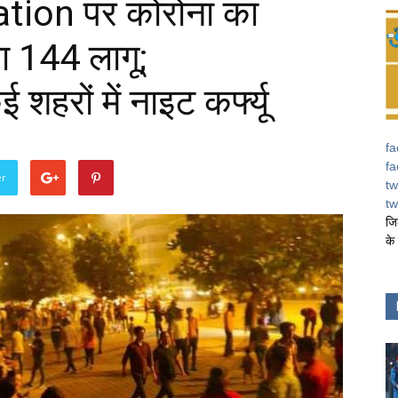
ion पर कोरोना का
ारा 144 लागू;
रों में नाइट कर्फ्यू
fa
fa
er
tw
tw
जि
के