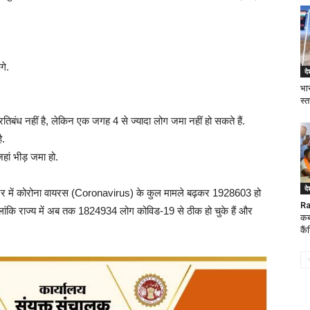
गे.
दे
भा
स्त
 प्रतिबंध नहीं है, लेकिन एक जगह 4 से ज्यादा लोग जमा नहीं हो सकते हैं.
ै.
हां भीड़ जमा हो.
दे
ाराष्ट्र में कोरोना वायरस (Coronavirus) के कुल मामले बढ़कर 1928603 हो
Ra
हालांकि राज्य में अब तक 1824934 लोग कोविड-19 से ठीक हो चुके हैं और
कब
कैं