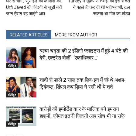
घर से भागीं, सुसाइड की कोशिश की,
Turkey में भूकंप से तबाही की इस शख्स
Urfi Javed की जिंदगी से जुड़ी बातें
ने पहले ही कर दी थी भविष्यवाणी, टल
जान हैरान रह जाएंगे आप
सकता था मौत का तांडव
RELATED ARTICLES
MORE FROM AUTHOR
ऋचा चड्ढा की 2 इंडिगो फ्लाइट्स में हुई 4 घंटे की
देरी, एक्ट्रेस बोलीं- ‘एकाधिकार…’
बॉलीवुड
शादी से पहले 2 साल तक लिव-इन में रहे थे अक्षय-
ट्विंकल, डिंपल कपाड़िया ने रखी थी ये शर्त
बॉलीवुड
करोड़ों की इम्पोर्टेड कार के मालिक बने इमरान
हाशमी, कीमत इतनी जितनी आप सोच भी ना सकें
बॉलीवुड